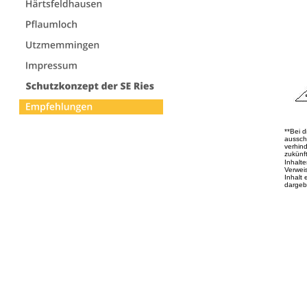
**Bei 
ausschl
verhind
zukünft
Inhalte
Verwei
Inhalt 
dargebo